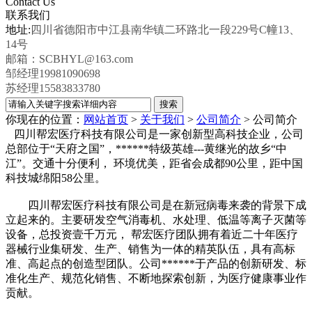
Contact Us
联系我们
地址:
四川省德阳市中江县南华镇二环路北一段229号C幢13、
14号
邮箱：SCBHYL@163.com
邹经理19981090698
苏经理15583833780
你现在的位置：
网站首页
>
关于我们
>
公司简介
>
公司简介
四川帮宏医疗科技有限公司是一家创新型高科技企业，公司
总部位于“天府之国”，******特级英雄---黄继光的故乡“中
江”。交通十分便利， 环境优美，距省会成都90公里，距中国
科技城绵阳58公里。
四川帮宏医疗科技有限公司是在新冠病毒来袭的背景下成
立起来的。主要研发空气消毒机、水处理、低温等离子灭菌等
设备，总投资壹千万元， 帮宏医疗团队拥有着近二十年医疗
器械行业集研发、生产、销售为一体的精英队伍，具有高标
准、高起点的创造型团队。公司******于产品的创新研发、标
准化生产、规范化销售、不断地探索创新，为医疗健康事业作
贡献。